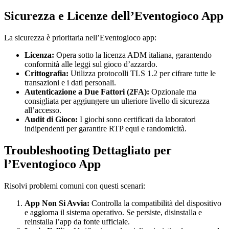
Sicurezza e Licenze dell’Eventogioco App
La sicurezza è prioritaria nell’Eventogioco app:
Licenza:
Opera sotto la licenza ADM italiana, garantendo
conformità alle leggi sul gioco d’azzardo.
Crittografia:
Utilizza protocolli TLS 1.2 per cifrare tutte le
transazioni e i dati personali.
Autenticazione a Due Fattori (2FA):
Opzionale ma
consigliata per aggiungere un ulteriore livello di sicurezza
all’accesso.
Audit di Gioco:
I giochi sono certificati da laboratori
indipendenti per garantire RTP equi e randomicità.
Troubleshooting Dettagliato per
l’Eventogioco App
Risolvi problemi comuni con questi scenari:
App Non Si Avvia:
Controlla la compatibilità del dispositivo
e aggiorna il sistema operativo. Se persiste, disinstalla e
reinstalla l’app da fonte ufficiale.