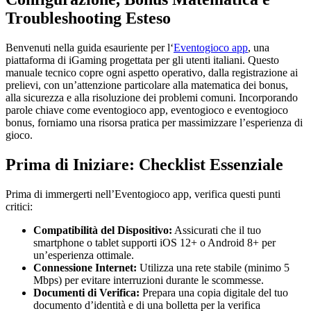
Troubleshooting Esteso
Benvenuti nella guida esauriente per l‘
Eventogioco app
, una
piattaforma di iGaming progettata per gli utenti italiani. Questo
manuale tecnico copre ogni aspetto operativo, dalla registrazione ai
prelievi, con un’attenzione particolare alla matematica dei bonus,
alla sicurezza e alla risoluzione dei problemi comuni. Incorporando
parole chiave come eventogioco app, eventogioco e eventogioco
bonus, forniamo una risorsa pratica per massimizzare l’esperienza di
gioco.
Prima di Iniziare: Checklist Essenziale
Prima di immergerti nell’Eventogioco app, verifica questi punti
critici:
Compatibilità del Dispositivo:
Assicurati che il tuo
smartphone o tablet supporti iOS 12+ o Android 8+ per
un’esperienza ottimale.
Connessione Internet:
Utilizza una rete stabile (minimo 5
Mbps) per evitare interruzioni durante le scommesse.
Documenti di Verifica:
Prepara una copia digitale del tuo
documento d’identità e di una bolletta per la verifica