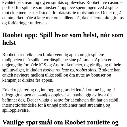
kvalitet på streaming og en sømløs opplevelse. Roobet live casino er
perfekt for spillere som ønsker å oppleve spenningen ved å spille
mot ekte mennesker i stedet for datastyrte motstandere. Det er også
en utmerket måte å lære mer om spillene på, da dealerne ofte gir tips
og forklaringer underveis.
Roobet app: Spill hvor som helst, når som
helst
Roobet har utviklet en brukervennlig app som gir spillere
muligheten til å spille favorittspillene sine på farten. Appen er
tilgjengelig for både iOS og Android-enheter, og gir tilgang til hele
spillutvalget, inkludert
roobet roulette
og
roobet slots
. Brukere kan
enkelt navigere mellom ulike spill og dra nytte av bonuser og
kampanjer direkte fra appen.
Enkel registrering og innlogging gjør det lett å komme i gang. I
tillegg gir appen en sømløs opplevelse, uavhengig av hvor du
befinner deg. Det er viktig å sørge for at enheten din har en stabil
internettforbindelse for å unngå problemer med streaming og
spillopplevelse.
Vanlige spørsmål om Roobet roulette og