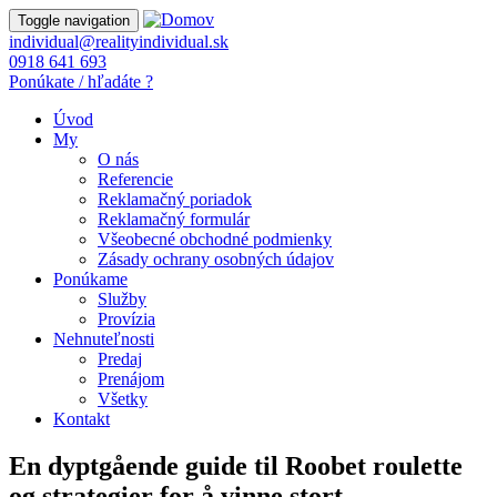
Toggle navigation
individual@realityindividual.sk
0918 641 693
Ponúkate / hľadáte ?
Úvod
My
O nás
Referencie
Reklamačný poriadok
Reklamačný formulár
Všeobecné obchodné podmienky
Zásady ochrany osobných údajov
Ponúkame
Služby
Provízia
Nehnuteľnosti
Predaj
Prenájom
Všetky
Kontakt
En dyptgående guide til Roobet roulette
og strategier for å vinne stort