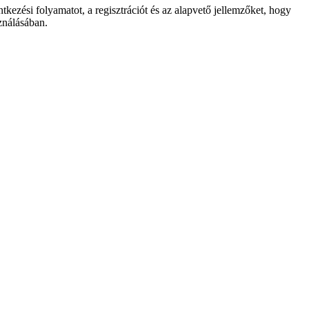
kezési folyamatot, a regisztrációt és az alapvető jellemzőket, hogy
ználásában.