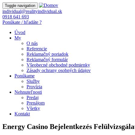
Toggle navigation
individual@realityindividual.sk
0918 641 693
Ponúkate / hľadáte ?
Úvod
My
O nás
Referencie
Reklamačný poriadok
Reklamačný formulár
Všeobecné obchodné podmienky
Zásady ochrany osobných údajov
Ponúkame
Služby
Provízia
Nehnuteľnosti
Predaj
Prenájom
Všetky
Kontakt
Energy Casino Bejelentkezés Felülvizsgála