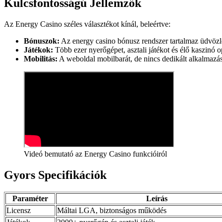
Kulcsfontosságú Jellemzők
Az Energy Casino széles választékot kínál, beleértve:
Bónuszok:
Az energy casino bónusz rendszer tartalmaz üdvözlő
Játékok:
Több ezer nyerőgépet, asztali játékot és élő kaszinó opc
Mobilitás:
A weboldal mobilbarát, de nincs dedikált alkalmazás
Videó bemutató az Energy Casino funkcióiról
Gyors Specifikációk
Paraméter
Leírás
Licensz
Máltai LGA, biztonságos működés