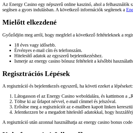
Az Energy Casino egy népszerű online kaszinó, ahol a felhasználók szá
segítsen a gyors indulásban. A következő információk segítenek a
Ene
Mielőtt elkezdené
Győződjön meg arról, hogy megfelel a következő feltételeknek a regisz
18 éves vagy idősebb.
Érvényes e-mail cím és telefonszám.
Hitelesítő adatok az egyszerű bejelentkezéshez.
Ismerje az energy casino bónusz feltételeit a későbbi használath
Regisztrációs Lépések
A regisztráció és bejelentkezés egyszerű, ha követi ezeket a lépéseket:
Látogasson el az Energy Casino weboldalára, és kattintson a „
Töltse ki az űrlapot névvel, e-mail címmel és jelszóval.
Erősítse meg a regisztrációt az e-mailben kapott linken keresztül
Jelentkezzen be a megadott hitelesítő adatokkal, hogy hozzáfé
A regisztráció után azonnal használhatja az energy casino bonus code