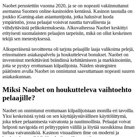
Naobet perustettiin vuonna 2020, ja se on nopeasti vakiinnuttanut
asemansa Suomen online-kasinoiden kentässä. Kasinon taustalla on
joukko iGaming-alan asiantuntijoita, jotka halusivat luoda
ympäristön, jossa pelaajat voisivat nauttia turvallisesta ja
viihdyttävästä pelikokemuksesta. Alkuvaiheessa Naobet keskittyi
erityisesti suomalaisten pelaajien tarpeisiin, mikä on ollut keskeinen
tekijä sen menestyksessä.
Alkuperäisenä tavoitteena oli tarjota pelaajille laaja valikoima pelejä,
erinomainen asiakaspalvelu ja houkuttelevat bonukset. Naobet on
investoinut merkittävästi brändinsä kehittämiseen ja markkinointiin,
jotta se pystyy erottumaan kilpailijoista. Näiden strategisten
päätösten avulla Naobet on onnistunut saavuttamaan nopeasti suuren
asiakaskunnan.
Miksi Naobet on houkutteleva vaihtoehto
pelaajille?
Naobet on onnistunut erottumaan kilpailijoistaan monilla eri tavoilla.
Yksi keskeisistä syistä on sen käyttäjäystävällinen käyttöliittymä,
joka tekee pelaamisesta vaivatonta ja nautinnollista. Pelaajat voivat
helposti navigoida eri pelityyppien välillä ja löytää suosikkinsa ilman
turhaa vaivannäköä. Kasinon visuaalinen ilme on moderni ja