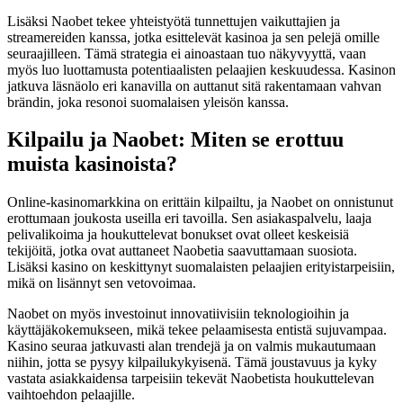
Lisäksi Naobet tekee yhteistyötä tunnettujen vaikuttajien ja
streamereiden kanssa, jotka esittelevät kasinoa ja sen pelejä omille
seuraajilleen. Tämä strategia ei ainoastaan tuo näkyvyyttä, vaan
myös luo luottamusta potentiaalisten pelaajien keskuudessa. Kasinon
jatkuva läsnäolo eri kanavilla on auttanut sitä rakentamaan vahvan
brändin, joka resonoi suomalaisen yleisön kanssa.
Kilpailu ja Naobet: Miten se erottuu
muista kasinoista?
Online-kasinomarkkina on erittäin kilpailtu, ja Naobet on onnistunut
erottumaan joukosta useilla eri tavoilla. Sen asiakaspalvelu, laaja
pelivalikoima ja houkuttelevat bonukset ovat olleet keskeisiä
tekijöitä, jotka ovat auttaneet Naobetia saavuttamaan suosiota.
Lisäksi kasino on keskittynyt suomalaisten pelaajien erityistarpeisiin,
mikä on lisännyt sen vetovoimaa.
Naobet on myös investoinut innovatiivisiin teknologioihin ja
käyttäjäkokemukseen, mikä tekee pelaamisesta entistä sujuvampaa.
Kasino seuraa jatkuvasti alan trendejä ja on valmis mukautumaan
niihin, jotta se pysyy kilpailukykyisenä. Tämä joustavuus ja kyky
vastata asiakkaidensa tarpeisiin tekevät Naobetista houkuttelevan
vaihtoehdon pelaajille.