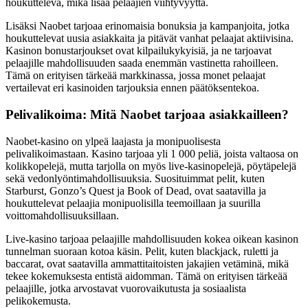
houkutteleva, mikä lisää pelaajien viihtyvyyttä.
Lisäksi Naobet tarjoaa erinomaisia bonuksia ja kampanjoita, jotka
houkuttelevat uusia asiakkaita ja pitävät vanhat pelaajat aktiivisina.
Kasinon bonustarjoukset ovat kilpailukykyisiä, ja ne tarjoavat
pelaajille mahdollisuuden saada enemmän vastinetta rahoilleen.
Tämä on erityisen tärkeää markkinassa, jossa monet pelaajat
vertailevat eri kasinoiden tarjouksia ennen päätöksentekoa.
Pelivalikoima: Mitä Naobet tarjoaa asiakkailleen?
Naobet-kasino on ylpeä laajasta ja monipuolisesta
pelivalikoimastaan. Kasino tarjoaa yli 1 000 peliä, joista valtaosa on
kolikkopelejä, mutta tarjolla on myös live-kasinopelejä, pöytäpelejä
sekä vedonlyöntimahdollisuuksia. Suosituimmat pelit, kuten
Starburst, Gonzo’s Quest ja Book of Dead, ovat saatavilla ja
houkuttelevat pelaajia monipuolisilla teemoillaan ja suurilla
voittomahdollisuuksillaan.
Live-kasino tarjoaa pelaajille mahdollisuuden kokea oikean kasinon
tunnelman suoraan kotoa käsin. Pelit, kuten blackjack, ruletti ja
baccarat, ovat saatavilla ammattitaitoisten jakajien vetäminä, mikä
tekee kokemuksesta entistä aidomman. Tämä on erityisen tärkeää
pelaajille, jotka arvostavat vuorovaikutusta ja sosiaalista
pelikokemusta.