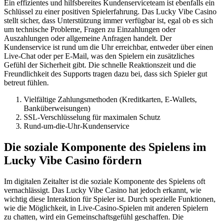
Ein effizientes und hilfsbereites Kundenserviceteam ist ebenfalls ein
Schlüssel zu einer positiven Spielerfahrung. Das Lucky Vibe Casino
stellt sicher, dass Unterstützung immer verfügbar ist, egal ob es sich
um technische Probleme, Fragen zu Einzahlungen oder
Auszahlungen oder allgemeine Anfragen handelt. Der
Kundenservice ist rund um die Uhr erreichbar, entweder über einen
Live-Chat oder per E-Mail, was den Spielern ein zusätzliches
Gefühl der Sicherheit gibt. Die schnelle Reaktionszeit und die
Freundlichkeit des Supports tragen dazu bei, dass sich Spieler gut
betreut fühlen.
Vielfältige Zahlungsmethoden (Kreditkarten, E-Wallets,
Banküberweisungen)
SSL-Verschlüsselung für maximalen Schutz
Rund-um-die-Uhr-Kundenservice
Die soziale Komponente des Spielens im
Lucky Vibe Casino fördern
Im digitalen Zeitalter ist die soziale Komponente des Spielens oft
vernachlässigt. Das Lucky Vibe Casino hat jedoch erkannt, wie
wichtig diese Interaktion für Spieler ist. Durch spezielle Funktionen,
wie die Möglichkeit, in Live-Casino-Spielen mit anderen Spielern
zu chatten, wird ein Gemeinschaftsgefühl geschaffen. Die