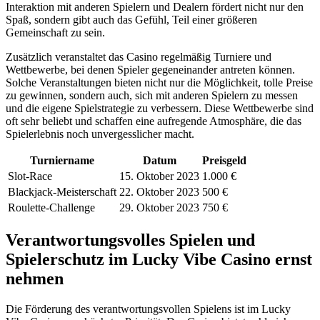
Interaktion mit anderen Spielern und Dealern fördert nicht nur den
Spaß, sondern gibt auch das Gefühl, Teil einer größeren
Gemeinschaft zu sein.
Zusätzlich veranstaltet das Casino regelmäßig Turniere und
Wettbewerbe, bei denen Spieler gegeneinander antreten können.
Solche Veranstaltungen bieten nicht nur die Möglichkeit, tolle Preise
zu gewinnen, sondern auch, sich mit anderen Spielern zu messen
und die eigene Spielstrategie zu verbessern. Diese Wettbewerbe sind
oft sehr beliebt und schaffen eine aufregende Atmosphäre, die das
Spielerlebnis noch unvergesslicher macht.
Turniername
Datum
Preisgeld
Slot-Race
15. Oktober 2023
1.000 €
Blackjack-Meisterschaft
22. Oktober 2023
500 €
Roulette-Challenge
29. Oktober 2023
750 €
Verantwortungsvolles Spielen und
Spielerschutz im Lucky Vibe Casino ernst
nehmen
Die Förderung des verantwortungsvollen Spielens ist im Lucky