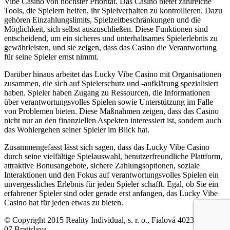
Vibe Casino von höchster Priorität. Das Casino bietet zahlreiche
Tools, die Spielern helfen, ihr Spielverhalten zu kontrollieren. Dazu
gehören Einzahlungslimits, Spielzeitbeschränkungen und die
Möglichkeit, sich selbst auszuschließen. Diese Funktionen sind
entscheidend, um ein sicheres und unterhaltsames Spielerlebnis zu
gewährleisten, und sie zeigen, dass das Casino die Verantwortung
für seine Spieler ernst nimmt.
Darüber hinaus arbeitet das Lucky Vibe Casino mit Organisationen
zusammen, die sich auf Spielerschutz und -aufklärung spezialisiert
haben. Spieler haben Zugang zu Ressourcen, die Informationen
über verantwortungsvolles Spielen sowie Unterstützung im Falle
von Problemen bieten. Diese Maßnahmen zeigen, dass das Casino
nicht nur an den finanziellen Aspekten interessiert ist, sondern auch
das Wohlergehen seiner Spieler im Blick hat.
Zusammengefasst lässt sich sagen, dass das Lucky Vibe Casino
durch seine vielfältige Spielauswahl, benutzerfreundliche Plattform,
attraktive Bonusangebote, sichere Zahlungsoptionen, soziale
Interaktionen und den Fokus auf verantwortungsvolles Spielen ein
unvergessliches Erlebnis für jeden Spieler schafft. Egal, ob Sie ein
erfahrener Spieler sind oder gerade erst anfangen, das Lucky Vibe
Casino hat für jeden etwas zu bieten.
© Copyright 2015 Reality Individual, s. r. o., Fialová 4023/2C, 851
07 Bratislava