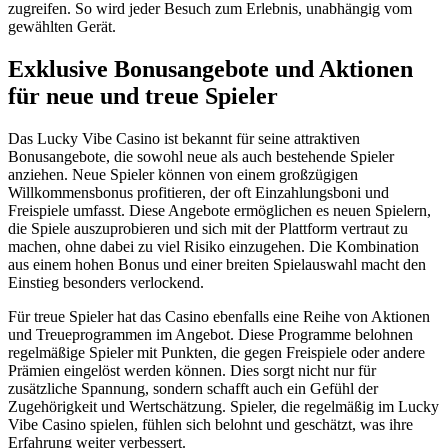
zugreifen. So wird jeder Besuch zum Erlebnis, unabhängig vom
gewählten Gerät.
Exklusive Bonusangebote und Aktionen
für neue und treue Spieler
Das Lucky Vibe Casino ist bekannt für seine attraktiven
Bonusangebote, die sowohl neue als auch bestehende Spieler
anziehen. Neue Spieler können von einem großzügigen
Willkommensbonus profitieren, der oft Einzahlungsboni und
Freispiele umfasst. Diese Angebote ermöglichen es neuen Spielern,
die Spiele auszuprobieren und sich mit der Plattform vertraut zu
machen, ohne dabei zu viel Risiko einzugehen. Die Kombination
aus einem hohen Bonus und einer breiten Spielauswahl macht den
Einstieg besonders verlockend.
Für treue Spieler hat das Casino ebenfalls eine Reihe von Aktionen
und Treueprogrammen im Angebot. Diese Programme belohnen
regelmäßige Spieler mit Punkten, die gegen Freispiele oder andere
Prämien eingelöst werden können. Dies sorgt nicht nur für
zusätzliche Spannung, sondern schafft auch ein Gefühl der
Zugehörigkeit und Wertschätzung. Spieler, die regelmäßig im Lucky
Vibe Casino spielen, fühlen sich belohnt und geschätzt, was ihre
Erfahrung weiter verbessert.