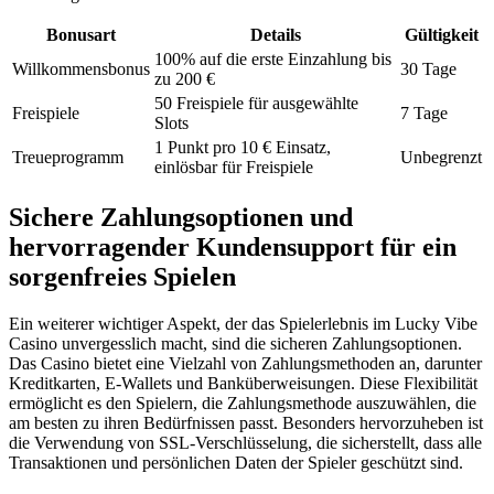
Bonusart
Details
Gültigkeit
100% auf die erste Einzahlung bis
Willkommensbonus
30 Tage
zu 200 €
50 Freispiele für ausgewählte
Freispiele
7 Tage
Slots
1 Punkt pro 10 € Einsatz,
Treueprogramm
Unbegrenzt
einlösbar für Freispiele
Sichere Zahlungsoptionen und
hervorragender Kundensupport für ein
sorgenfreies Spielen
Ein weiterer wichtiger Aspekt, der das Spielerlebnis im Lucky Vibe
Casino unvergesslich macht, sind die sicheren Zahlungsoptionen.
Das Casino bietet eine Vielzahl von Zahlungsmethoden an, darunter
Kreditkarten, E-Wallets und Banküberweisungen. Diese Flexibilität
ermöglicht es den Spielern, die Zahlungsmethode auszuwählen, die
am besten zu ihren Bedürfnissen passt. Besonders hervorzuheben ist
die Verwendung von SSL-Verschlüsselung, die sicherstellt, dass alle
Transaktionen und persönlichen Daten der Spieler geschützt sind.