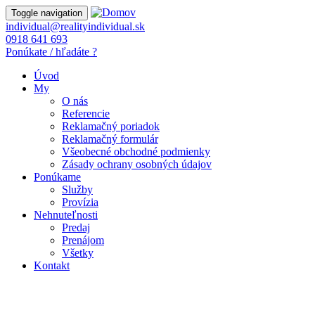
Toggle navigation
individual@realityindividual.sk
0918 641 693
Ponúkate / hľadáte ?
Úvod
My
O nás
Referencie
Reklamačný poriadok
Reklamačný formulár
Všeobecné obchodné podmienky
Zásady ochrany osobných údajov
Ponúkame
Služby
Provízia
Nehnuteľnosti
Predaj
Prenájom
Všetky
Kontakt